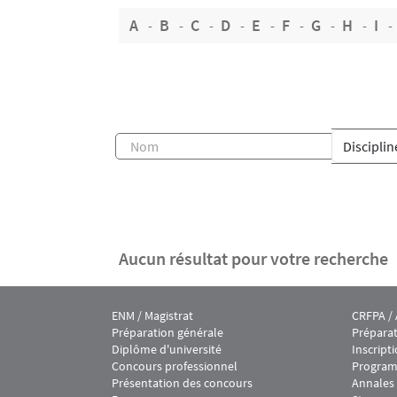
A
B
C
D
E
F
G
H
I
Aucun résultat pour votre recherche
ENM / Magistrat
CRFPA /
Menu footer IEJ 1
Menu fo
Préparation générale
Prépara
Diplôme d'université
Inscript
Concours professionnel
Progra
Présentation des concours
Annales