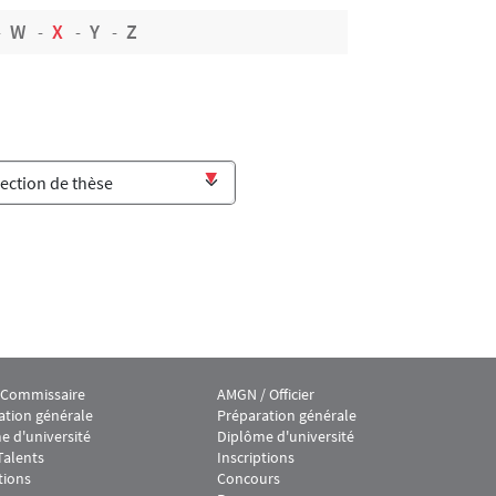
W
X
Y
Z
 Commissaire
AMGN / Officier
ooter IEJ 4
Menu footer IEJ 5
ation générale
Préparation générale
e d'université
Diplôme d'université
Talents
Inscriptions
tions
Concours