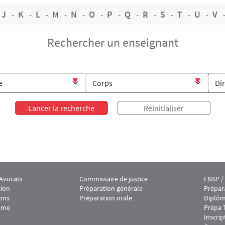
J
K
L
M
N
O
P
Q
R
S
T
U
V
Rechercher un enseignant
 Avocats
Commissaire de justice
ENSP /
oter IEJ 2
Menu footer IEJ 3
Menu f
tion
Préparation générale
Prépar
ions
Préparation orale
Diplôm
mme
Prépa 
Inscrip