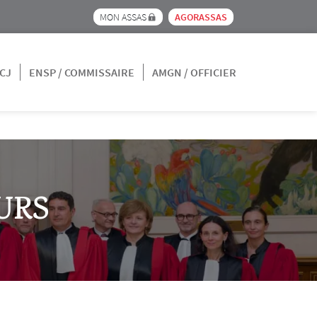
Menu pre_header IEJ
MON ASSAS
AGORASSAS
CJ
ENSP / COMMISSAIRE
AMGN / OFFICIER
URS