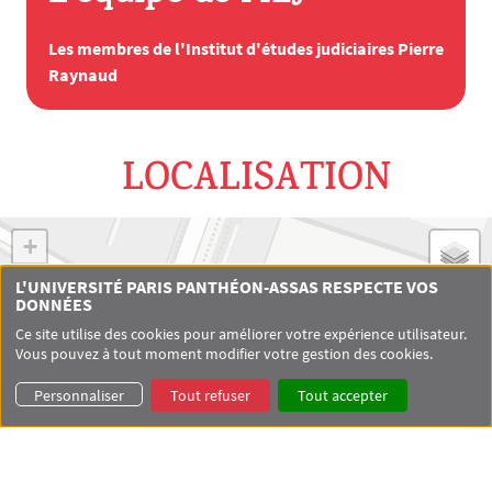
Les membres de l'Institut d'études judiciaires Pierre
Raynaud
LOCALISATION
+
−
L'UNIVERSITÉ PARIS PANTHÉON-ASSAS RESPECTE VOS
×
DONNÉES
Institut d'Études Judiciaires "Pierre
Raynaud"
Ce site utilise des cookies pour améliorer votre expérience utilisateur.
Vous pouvez à tout moment modifier votre gestion des cookies.
12 place du Panthéon - 75005 Paris
Esc. F, 4e étage
Personnaliser
Tout refuser
Tout accepter