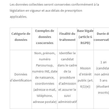
Les données collectées seront conservées conformément à la
législation en vigueur et aux délais de prescription
applicables.
Exemples de
Base légale
Catégorie de
Finalité du
Durée d
données
(article 6
données
traitement
conservat
concernées
RGPD)
Nom, prénom,
Identifier le
numéro
candidat
1 an
Parcoursup,
dans le cadre
Mission
(candida
numéro INE, date
de la
Données
d’intérêt
non admis
de naissance,
procédure
d’identification
public (art.
5 ans
coordonnées
d’admission
6(1)(e))
(étudian
(adresse e-mail,
et assurer le
inscrits
téléphone,
suivi
adresse postale)
administratif