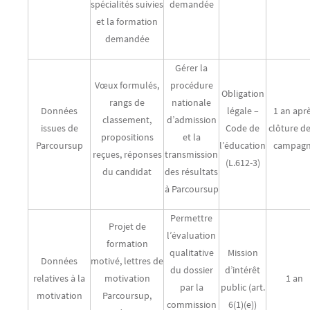
spécialités suivies
demandée
et la formation
demandée
Gérer la
Vœux formulés,
procédure
Obligation
rangs de
nationale
Données
légale –
1 an apr
classement,
d’admission
issues de
Code de
clôture de
propositions
et la
Parcoursup
l’éducation
campag
reçues, réponses
transmission
(L.612-3)
du candidat
des résultats
à Parcoursup
Permettre
Projet de
l’évaluation
formation
qualitative
Mission
Données
motivé, lettres de
du dossier
d’intérêt
relatives à la
motivation
1 an
par la
public (art.
motivation
Parcoursup,
commission
6(1)(e))