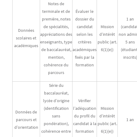
Notes de
terminale et de
Évaluer le
première, notes
dossier du
1 an
de spécialités,
candidat
Mission
(candida
Données
appréciations des
selon les
d’intérêt
non admis
scolaires et
enseignants, type
critères
public (art.
5 ans
académiques
de baccalauréat,
académiques
6(1)(e))
(étudian
mention,
fixés par la
inscrits
cohérence du
formation
parcours
Série du
baccalauréat,
lycée d’origine
Vérifier
(identification
l’adéquation
Mission
Données de
sans
du profil du
d’intérêt
parcours et
1 an
pondération),
candidat à la
public (art.
d’orientation
cohérence entre
formation
6(1)(e))