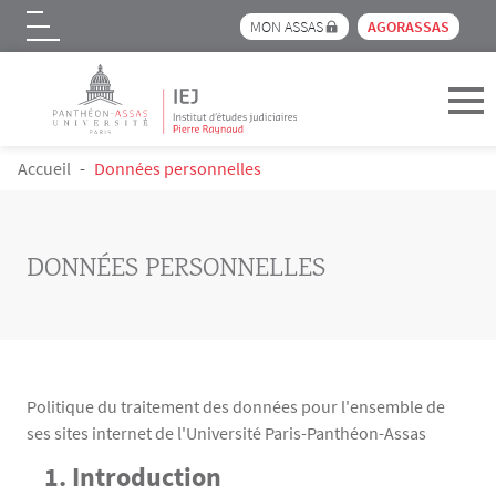
Menu pre_header IEJ
MON ASSAS
AGORASSAS
Logo
Aller au contenu principal
FIL D'ARIANE
Accueil
Données personnelles
DONNÉES PERSONNELLES
Politique du traitement des données pour l'ensemble de
ses sites internet de l'Université Paris-Panthéon-Assas
Contenu
Texte
1. Introduction