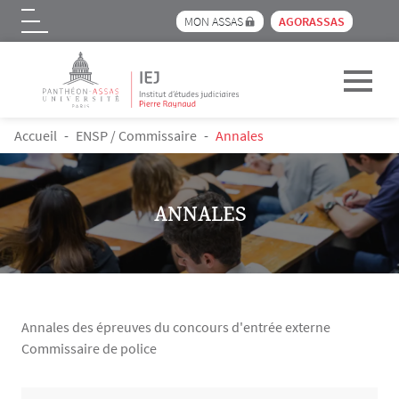
Menu pre_header IEJ
MON ASSAS
AGORASSAS
Logo
Aller au contenu principal
FIL D'ARIANE
Accueil
ENSP / Commissaire
Annales
ANNALES
Annales des épreuves du concours d'entrée externe
Commissaire de police
Contenu