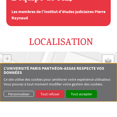
Les membres de l'Institut d'études judiciaires Pierre
Raynaud
LOCALISATION
+
−
L'UNIVERSITÉ PARIS PANTHÉON-ASSAS RESPECTE VOS
×
DONNÉES
Institut d'Études Judiciaires "Pierre
Raynaud"
Ce site utilise des cookies pour améliorer votre expérience utilisateur.
Vous pouvez à tout moment modifier votre gestion des cookies.
12 place du Panthéon - 75005 Paris
Esc. F, 4e étage
Personnaliser
Tout refuser
Tout accepter