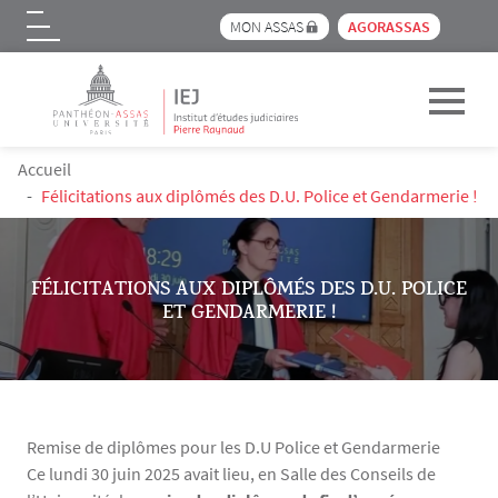
Menu pre_header IEJ
MON ASSAS
AGORASSAS
Logo
Aller au contenu principal
FIL D'ARIANE
Accueil
Félicitations aux diplômés des D.U. Police et Gendarmerie !
FÉLICITATIONS AUX DIPLÔMÉS DES D.U. POLICE
ET GENDARMERIE !
Remise de diplômes pour les D.U Police et Gendarmerie
Contenu
Texte
Ce lundi 30 juin 2025 avait lieu, en Salle des Conseils de