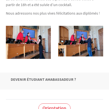
partir de 18h et a été suivie d’un cocktail.
Nous adressons nos plus vives félicitations aux diplômés !
TITRE
DEVENIR ÉTUDIANT AMABASSADEUR ?
Bloc(s) libre(s)
Orientation