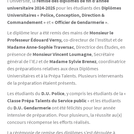
l’Université, la
remise des diplômes de fin d’année
universitaire 2024-2025
pour les étudiants des
Diplômes
Universitaires « Police, Conception, Direction &
Commandement »
et
« Officier de Gendarmerie »
.
Le diplôme leur a été remis des mains de
Monsieur le
Professeur Édouard Verny,
co-directeur de l’Institut et de
Madame Anne-Sophie Traversac
, Directrice des Études, en
présence de
Monsieur Vincent Loumagne
, Secrétaire
général de l’IEJ et de
Madame Sylvie Brenez
, coordinatrice
des préparations relatives aux deux Diplômes
Universitaires et à la Prépa Talents. Plusieurs intervenants
de la préparation étaient présents.
Les étudiants du
D.U. Police
, y compris les étudiants de la «
Classe Prépa Talents du Service public
» et les étudiants
du
D.U. Gendarmerie
ont été félicités pour leur année
intensive de préparation. Pour plusieurs, la réussite au(x)
concours récompense les efforts réalisés.
La cérémonie de remise des diplômes s’est déroulée à