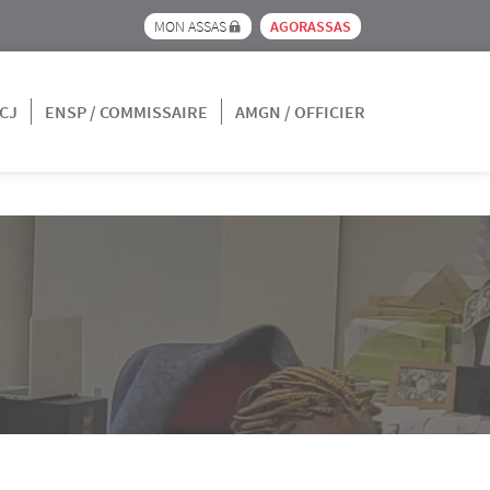
Menu pre_header IEJ
MON ASSAS
AGORASSAS
CJ
ENSP / COMMISSAIRE
AMGN / OFFICIER