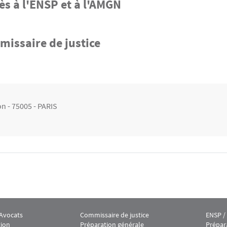
ès à l'ENSP et à l'AMGN
issaire de justice
n - 75005 - PARIS
 Avocats
Commissaire de justice
ENSP /
oter IEJ 2
Menu footer IEJ 3
Menu f
tion
Préparation générale
Prépar