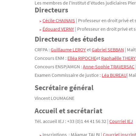
Les membres de l'Institut d'études judiciaires Pi
Directeurs
Contenu
Texte
Cécile CHAINAIS
| Professeur en droit privé et 
Édouard VERNY
| Professeur en droit privé et 
Directeurs des études
CRFPA :
Guillaume LEROY
et
Gabriel SEBBAN
| Maît
Concours ENM :
Elléa RIPOCHE
et
Raphaëlle THERY
Concours ENSP/AMGN :
Anne-Sophie TRAVERSAC
Examen Commissaire de justice :
Léa BUREAU
| Ma
Secrétaire général
Vincent LOUMAGNE
Accueil et secrétariat
Tél. accueil IEJ : +33 (0)1 44 41 56 32 |
Courriel IEJ
Inscriptions : Mâamar TALBI |
Courriel inscrip