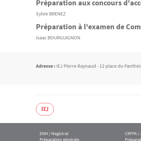
Préparation aux concours d'acc
Sylvie BRENEZ
Préparation à l'examen de Comm
Isaac BOURGUIGNON
Adresse :
IEJ Pierre Raynaud - 12 place du Panthéo
IEJ
ENM / Magistrat
CRFPA /
Menu footer IEJ 1
Menu fo
Préparation générale
Prépara