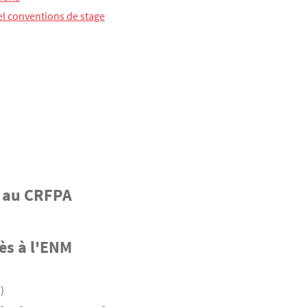
el conventions de stage
s au CRFPA
ès à l'ENM
)