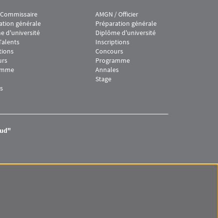
 Commissaire
AMGN / Officier
ooter IEJ 4
Menu footer IEJ 5
ation générale
Préparation générale
e d'université
Diplôme d'université
Talents
Inscriptions
tions
Concours
urs
Programme
amme
Annales
Stage
s
aud"
Menu RS IEJ