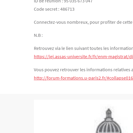
ID de réunion : 95 035 673 047
Code secret : 486713
Connectez-vous nombreux, pour profiter de cette 
N.B :
Retrouvez via le lien suivant toutes les informatio
https://iej.assas-universite.fr/fr/enm-magistrat/
Vous pouvez retrouver les informations relatives a
http://forum-formations.u-paris2.fr/#collapse016
Bloc(s) libre(s)
Texte