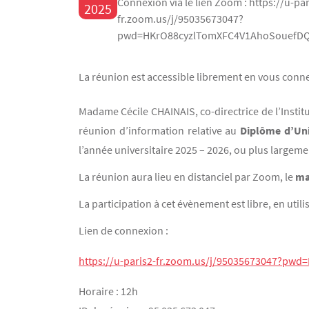
Connexion via le lien Zoom : https://u-par
2025
fr.zoom.us/j/95035673047?
pwd=HKrO88cyzlTomXFC4V1AhoSouefDQ
La réunion est accessible librement en vous conne
Contenu
Texte
Madame Cécile CHAINAIS, co-directrice de l’Institu
réunion d’information relative au
Diplôme d’Univ
l’année universitaire 2025 – 2026, ou plus large
La réunion aura lieu en distanciel par Zoom, le
ma
La participation à cet évènement est libre, en util
Lien de connexion :
https://u-paris2-fr.zoom.us/j/95035673047?pw
Horaire : 12h