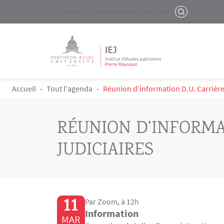
Menu liste site Custom EN
RECHERCHER
UNIVERSITÉ PARIS-PANTHÉON-ASSAS
Logo
Aller au contenu principal
FIL D'ARIANE
Accueil
Tout l'agenda
Réunion d’information D.U. Carrière
RÉUNION D’INFORMA
JUDICIAIRES
11
Par Zoom, à 12h
Information
MAR