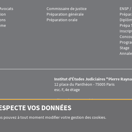
 Avocats
Commissaire de justice
ENSP /
oter IEJ 2
Menu footer IEJ 3
Menu f
tion
Préparation générale
Prépar
ions
Préparation orale
Diplôm
mme
Prépa 
Inscrip
Conco
Progr
Stage
Annale
Institut d'Études Judiciaires "Pierre Rayn
12 place du Panthéon - 75005 Paris
esc. F, 4e étage
Tél secrétariat : +33 (0)1 44 41 56 32
Pierre
Secrétariat ouvert du lundi au vendredi
RESPECTE VOS DONNÉES
de 9h à 12h30 et de 14h à 17h
Vous pouvez à tout moment modifier votre gestion des cookies.