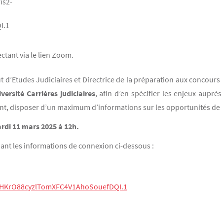
is2-
I.1
ctant via le lien Zoom.
t d’Etudes Judiciaires et Directrice de la préparation aux concours
ersité Carrières judiciaires
, afin d’en spécifier les enjeux auprè
ment, disposer d’un maximum d’informations sur les opportunités de
rdi 11 mars 2025 à 12h.
isant les informations de connexion ci-dessous :
d=HKrO88cyzlTomXFC4V1AhoSouefDQI.1