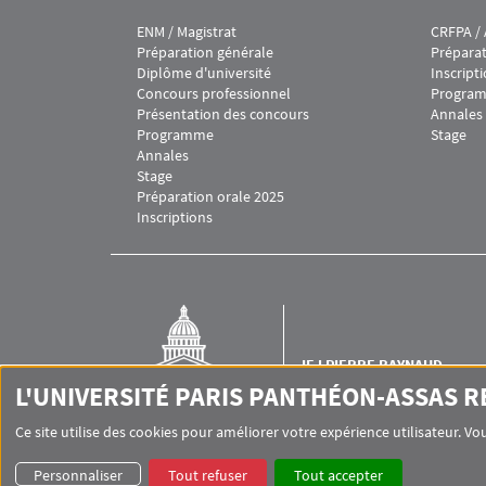
ENM / Magistrat
CRFPA /
Menu footer IEJ 1
Menu fo
Préparation générale
Prépara
Diplôme d'université
Inscript
Concours professionnel
Progra
Présentation des concours
Annales
Programme
Stage
Annales
Stage
Préparation orale 2025
Inscriptions
IEJ PIERRE RAYNAUD
Institut d'études judiciaires 
L'UNIVERSITÉ PARIS PANTHÉON-ASSAS 
Raynaud
Ce site utilise des cookies pour améliorer votre expérience utilisateur. 
Personnaliser
Tout refuser
Tout accepter
Pied de page Assas